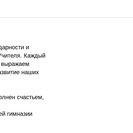
дарности и
Учителя. Каждый
и выражаем
развитие наших
олнен счастьем,
ей гимназии