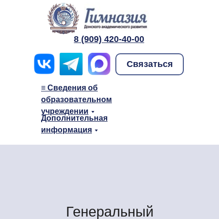
8 (909) 420-40-00
Связаться
≡ Сведения об
образовательном
учреждении
Дополнительная
информация
≡ Сведения о дошкольном образ
Генеральный
учреждении