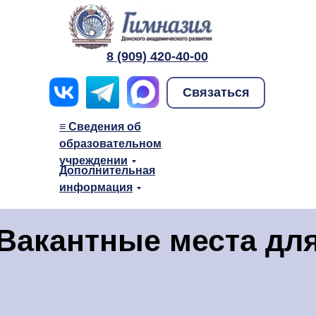
НАШИ ВЫПУСКНИКИ
8 (909) 420-40-00
2020
Связаться
≡ Сведения об
образовательном
учреждении
Дополнительная
информация
Вакантные места дл
приема (перевода)
≡ Сведения о дошкольном образ
учреждении